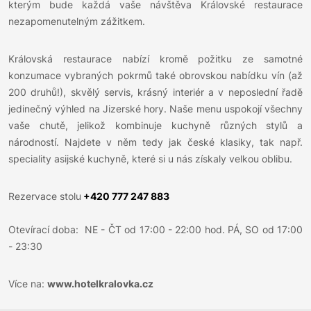
kterým bude každá vaše návštěva Královské restaurace
nezapomenutelným zážitkem.
Královská restaurace nabízí kromě požitku ze samotné
konzumace vybraných pokrmů také obrovskou nabídku vín (až
200 druhů!), skvělý servis, krásný interiér a v neposlední řadě
jedinečný výhled na Jizerské hory. Naše menu uspokojí všechny
vaše chutě, jelikož kombinuje kuchyně různých stylů a
národností. Najdete v něm tedy jak české klasiky, tak např.
speciality asijské kuchyně, které si u nás získaly velkou oblibu.
Rezervace stolu
+420 777 247 883
Otevírací doba: NE - ČT od 17:00 - 22:00 hod. PÁ, SO od 17:00
- 23:30
Více na:
www.hotelkralovka.cz