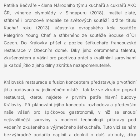
Patrika Bečváře - člena Národního týmu kuchařů a cukrářů AKC
ČR, výherce olympiády v Singapuru (2018), majitel zlaté,
stříbrné i bronzové medaile ze světových soutěží, držitel titulu
Kuchař roku (2013), účastníka evropského kola soutěže
Pelegrino Young Chef a stříbrného ze soutěže Bocuse d´Or
Czech. Do Královky přišel z pozice šéfkuchaře francouzské
restaurace v Obecním domě. Díky jeho ohromnému talentu,
zkušenostem a vášni pro poctivou práci s kvalitními surovinami
je každé jídlo z jeho dílny zkrátka nezapomenutelné.
Královská restaurace s fusion konceptem představuje prvotřídní
jídla podávaná na jedinečném místě - tak lze ve zkratce popsat
restauraci, kterou najdete v prvním patře hlavní budovy
Královky. Při plánování jejího konceptu rozhodovala především
naše vášeň pro špičkovou gastronomii, v níž se snoubí
nejkvalitnější suroviny s moderní technologií přípravy pod
vedením zkušeného a výjimečného šéfkuchaře. Tuto vizi se nám
bezvýhradně podařilo naplnit a doplnit o další atributy, díky